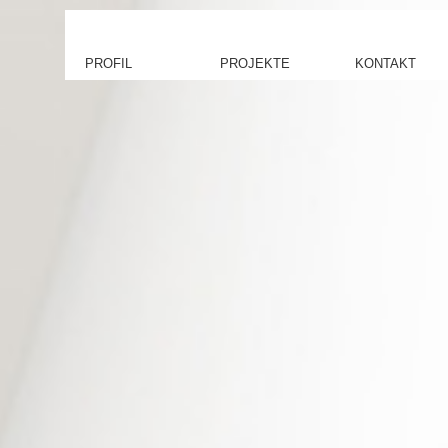
PROFIL
PROJEKTE
KONTAKT
Büro
Öffentliche Bauten
Kontakt
Leistungen
Schulbauten
Datenzugriff
Team
Sozialbauten
Datenupload
Wettbewerbe